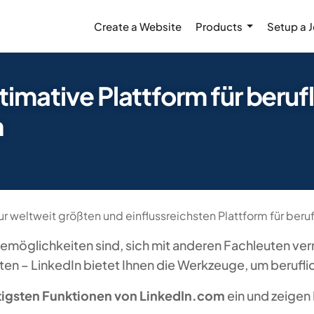
Create a Website
Products
Setup a 
timative Plattform für beru
n
zur weltweit größten und einflussreichsten Plattform für ber
emöglichkeiten sind, sich mit anderen Fachleuten vern
 – LinkedIn bietet Ihnen die Werkzeuge, um beruflich
igsten Funktionen von LinkedIn.com
ein und zeigen 