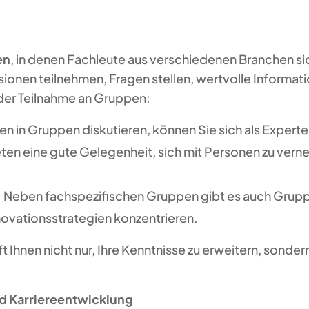
en
, in denen Fachleute aus verschiedenen Branchen s
ionen teilnehmen, Fragen stellen, wertvolle Informati
e der Teilnahme an Gruppen:
sen in Gruppen diskutieren, können Sie sich als Experte
ten eine gute Gelegenheit, sich mit Personen zu verne
: Neben fachspezifischen Gruppen gibt es auch Grupp
novationsstrategien konzentrieren.
 Ihnen nicht nur, Ihre Kenntnisse zu erweitern, sondern
nd Karriereentwicklung