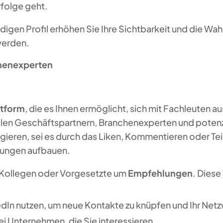
rfolge geht.
ndigen Profil erhöhen Sie Ihre Sichtbarkeit und die Wah
werden.
henexperten
ttform
, die es Ihnen ermöglicht, sich mit Fachleuten a
llen Geschäftspartnern, Branchenexperten und potenzie
gieren, sei es durch das Liken, Kommentieren oder Teil
hungen aufbauen.
e Kollegen oder Vorgesetzte um
Empfehlungen
. Diese
edIn nutzen, um neue Kontakte zu knüpfen und Ihr Netz
ei Unternehmen, die Sie interessieren.